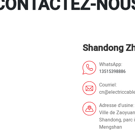
CONTACTEZ-NOU
Shandong Zh
WhatsApp:
13515398886
Courriel:
cn@electriccabl
Adresse d'usine:
Ville de Zaoyuan,
Shandong, parc i
Mengshan