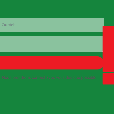
E-mail
cn@electriccable.cn
WhatsApp
8613515398886
Du
13515398886
te. Nous prendrons contact avec vous dès que possible