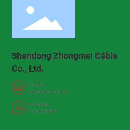
Shandong Zhongmai Câble
Co., Ltd.
Courriel:
cn@electriccable.cn
WhatsApp:
13515398886